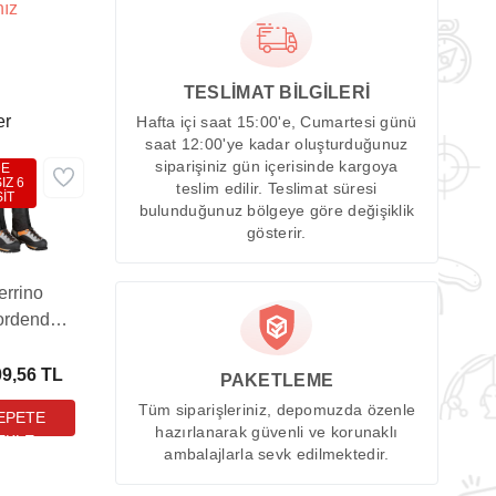
nız
TESLİMAT BİLGİLERİ
er
Hafta içi saat 15:00'e, Cumartesi günü
saat 12:00'ye kadar oluşturduğunuz
siparişiniz gün içerisinde kargoya
DE
IZ 6
teslim edilir. Teslimat süresi
İT
bulunduğunuz bölgeye göre değişiklik
gösterir.
errino
ordend
ozluk
09,56 TL
PAKETLEME
Tüm siparişleriniz, depomuzda özenle
hazırlanarak güvenli ve korunaklı
ambalajlarla sevk edilmektedir.