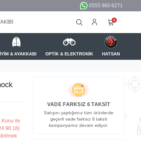
0555 960 6271
0
TAKİBİ
İYİM & AYAKKABI
OPTİK & ELEKTRONİK
HATSAN
hock
VADE FARKSIZ 6 TAKSİT
Satışını yaptığımız tüm ürünlerde
geçerli vade farksız 6 taksit
 Konu ile
kampanyamız devam ediyor.
224 98 18)
dirilmek