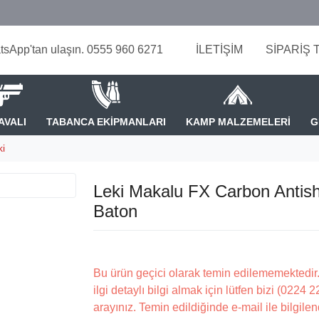
tsApp'tan ulaşın. 0555 960 6271
İLETİŞİM
SİPARİŞ 
AVALI
TABANCA EKİPMANLARI
KAMP MALZEMELERİ
G
ki
Leki Makalu FX Carbon Antis
Baton
Bu ürün geçici olarak temin edilememektedir.
ilgi detaylı bilgi almak için lütfen bizi (0224 
arayınız. Temin edildiğinde e-mail ile bilgilen