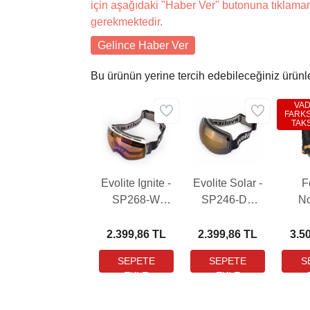
için aşağıdaki "Haber Ver" butonuna tıklama
gerekmektedir.
Gelince Haber Ver
Bu ürünün yerine tercih edebileceğiniz ürünl
VA
FARKS
TAKS
Evolite Ignite -
Evolite Solar -
F
SP268-W
SP246-DB
N
Kayak
Kayak
T
Gözlüğü
Gözlüğü
2.399,86 TL
2.399,86 TL
3.5