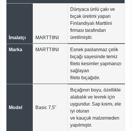
Dünyaca ünlü çakı ve
bıçak üretimi yapan
Finlandiyalı Marttiini
firması tarafından
üretilmiştir.
İmalatçı
MARTTIINI
Marka
MARTTIINI
Esnek paslanmaz çelik
bıçağı sayesinde temiz
fileto kesimler yapmanızı
sağlayan
fileto bıçağıdır.
Bıçağının boyu, özellikle
alabalık ve levrek için
uygundur. Sap kısmı, ele
Model
Basic 7,5"
iyi oturan
ve kauçuk malzemeden
yapılmıştır.