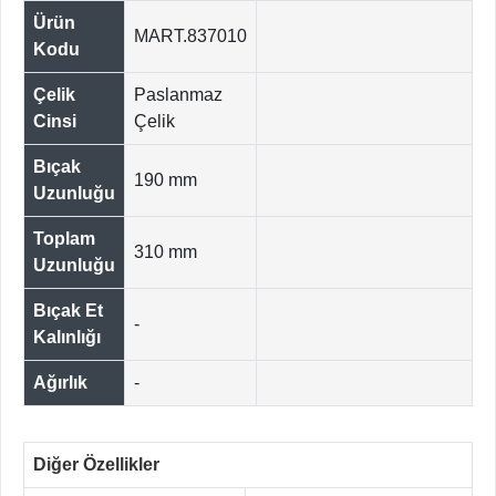
Ürün
MART.837010
Kodu
Çelik
Paslanmaz
Cinsi
Çelik
Bıçak
190 mm
Uzunluğu
Toplam
310 mm
Uzunluğu
Bıçak Et
-
Kalınlığı
Ağırlık
-
Diğer Özellikler