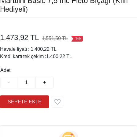
Marttiini Basic 7,5 Inc Fleto Bıçağı (Kılıf
Hediyeli)
1.473,92 TL
1.551,50 TL
%5
Havale fiyatı :
1.400,22 TL
Kredi kartı tek çekim :
1.400,22 TL
Adet
-
+