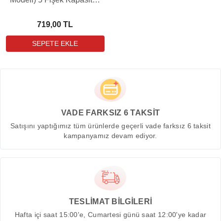
12 Kalibre Metal Yedek
Şarjör
719,00 TL
VADE FARKSIZ 6 TAKSİT
Satışını yaptığımız tüm ürünlerde geçerli vade farksız 6 taksit
kampanyamız devam ediyor.
TESLİMAT BİLGİLERİ
Hafta içi saat 15:00'e, Cumartesi günü saat 12:00'ye kadar