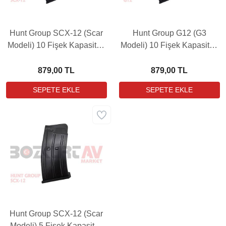
Hunt Group SCX-12 (Scar
Hunt Group G12 (G3
Modeli) 10 Fişek Kapasiteli
Modeli) 10 Fişek Kapasiteli
12 Kalibre Metal Yedek
12 Kalibre Metal Yedek
Şarjör
Şarjör
879,00 TL
879,00 TL
Hunt Group SCX-12 (Scar
Modeli) 5 Fişek Kapasiteli