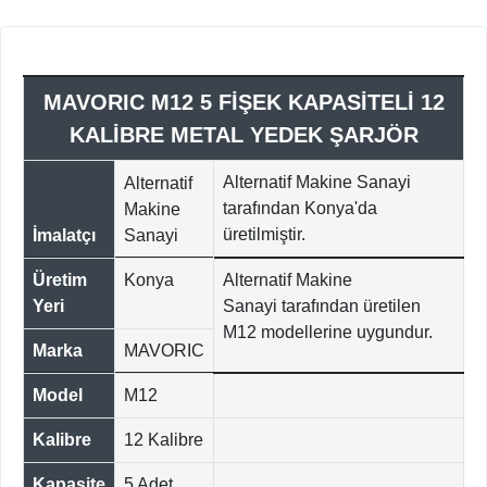
MAVORIC M12 5 FİŞEK KAPASİTELİ 12
KALİBRE METAL YEDEK ŞARJÖR
Alternatif Makine Sanayi
Alternatif
tarafından Konya'da
Makine
üretilmiştir.
İmalatçı
Sanayi
Üretim
Konya
Alternatif Makine
Yeri
Sanayi
tarafından üretilen
M12 modellerine uygundur.
Marka
MAVORIC
Model
M12
Kalibre
12 Kalibre
Kapasite
5 Adet