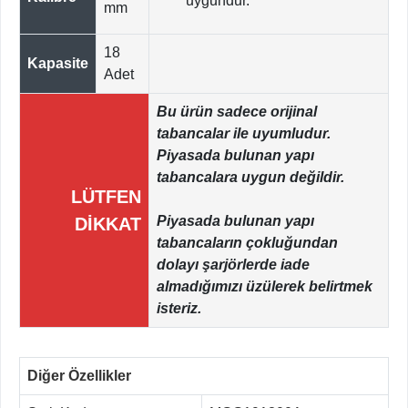
uygundur.
mm
18
Kapasite
Adet
Bu ürün sadece orijinal
tabancalar ile uyumludur.
Piyasada bulunan yapı
tabancalara uygun değildir.
LÜTFEN
Piyasada bulunan yapı
DİKKAT
tabancaların çokluğundan
dolayı şarjörlerde iade
almadığımızı üzülerek belirtmek
isteriz.
Diğer Özellikler