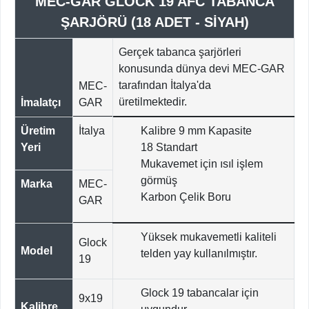
MEC-GAR GLOCK 19 AFC TABANCA
ŞARJÖRÜ (18 ADET - SİYAH)
Gerçek tabanca şarjörleri
konusunda dünya devi MEC-GAR
tarafından İtalya'da
MEC-
üretilmektedir.
İmalatçı
GAR
Üretim
İtalya
Kalibre 9 mm Kapasite
Yeri
18 Standart
Mukavemet için ısıl işlem
görmüş
Marka
MEC-
Karbon Çelik Boru
GAR
Yüksek mukavemetli kaliteli
Glock
Model
telden yay kullanılmıştır.
19
Glock 19 tabancalar için
9x19
Kalibre