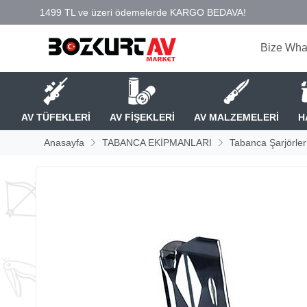
Bize Wha
AV TÜFEKLERİ
AV FİŞEKLERİ
AV MALZEMELERİ
H
Anasayfa
TABANCA EKİPMANLARI
Tabanca Şarjörler