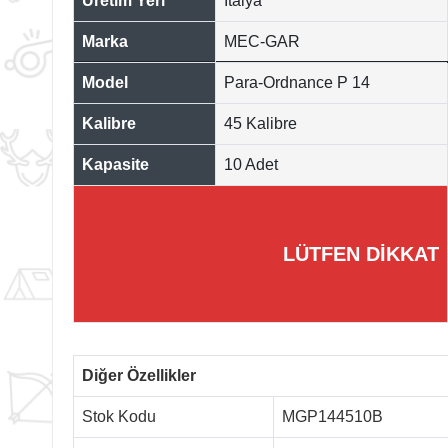
Üretim Yeri
İtalya
Marka
MEC-GAR
Model
Para-Ordnance P 14
Kalibre
45 Kalibre
Kapasite
10 Adet
LÜTFEN DİKKAT
Diğer Özellikler
Stok Kodu
MGP144510B