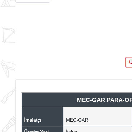
Ü
MEC-GAR PARA-ORD
İmalatçı
MEC-GAR