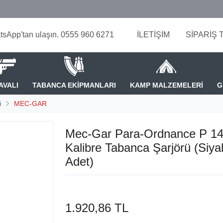
tsApp'tan ulaşın. 0555 960 6271
İLETİŞİM
SİPARİŞ 
AVALI
TABANCA EKİPMANLARI
KAMP MALZEMELERİ
G
i
MEC-GAR
Mec-Gar Para-Ordnance P 14
Kalibre Tabanca Şarjörü (Siya
Adet)
1.920,86 TL