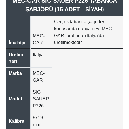
MEC-GAR SIG SAUER P226 TABANCA
ŞARJÖRÜ (15 ADET - SİYAH)
Gerçek tabanca şarjörleri
konusunda dünya devi MEC-
GAR tarafından İtalya'da
MEC-
üretilmektedir.
İmalatçı
GAR
Üretim
İtalya
Yeri
Marka
MEC-
GAR
SIG
Model
SAUER
P226
9x19
Kalibre
mm