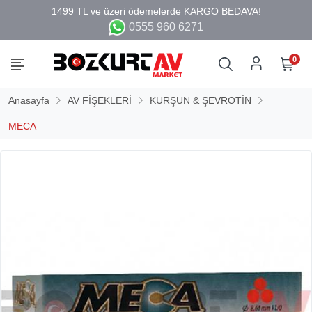
0555 960 6271
0
Anasayfa
AV FİŞEKLERİ
KURŞUN & ŞEVROTİN
MECA