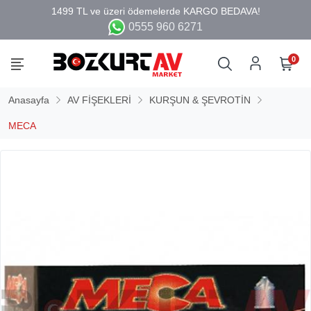
0555 960 6271
0
Anasayfa
AV FİŞEKLERİ
KURŞUN & ŞEVROTİN
MECA