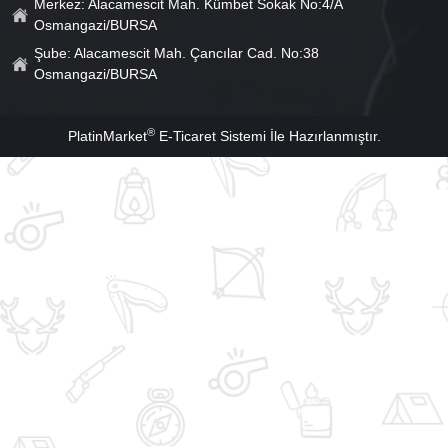
Merkez: Alacamescit Mah. Kümbet Sokak No:4/A
Osmangazi/BURSA
Şube: Alacamescit Mah. Çancılar Cad. No:38
Osmangazi/BURSA
®
PlatinMarket
E-Ticaret Sistemi
İle Hazırlanmıştır.