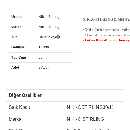
Üretici
Nikko Stirling
NIKKO STIRLING 11 MM A
Marka
Nikko Stirling
• Nikko Stirling tarafından üretilmi
• 11 mm dürbün kanalı olan tüfekl
Tür
Dürbün Ayağı
•
Lütfen Dikkat! Bu dürbün aya
Genişlik
11 mm
Tüp Çapı
30 mm
Adet
2 Adet
Diğer Özellikler
Stok Kodu
NIKKOSTIRLING30/11
Marka
NIKKO STIRLING