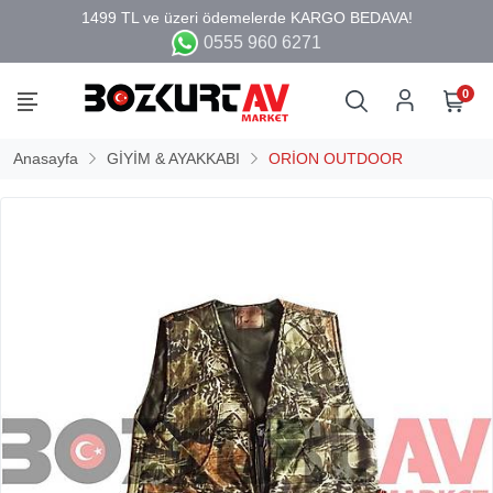
0555 960 6271
0
Anasayfa
GİYİM & AYAKKABI
ORİON OUTDOOR