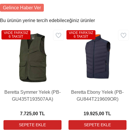
Gelince Haber Ver
Bu ürünün yerine tercih edebileceğiniz ürünler
VADE FARKSIZ
VADE FARKSIZ
6 TAKSİT
6 TAKSİT
Beretta Symmer Yelek (PB-
Beretta Ebony Yelek (PB-
GU435T193507AA)
GU844T219609OR)
7.725,00 TL
19.925,00 TL