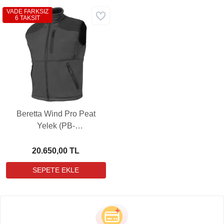
VADE FARKSIZ
6 TAKSİT
Beretta Wind Pro Peat
Yelek (PB-
GU464T202709OML)
20.650,00 TL