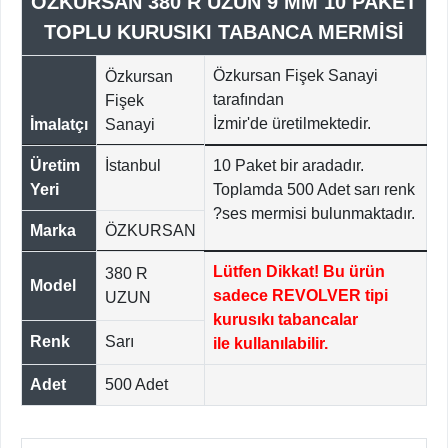
ÖZKURSAN 380 R UZUN 9 MM 10 PAKET
TOPLU KURUSIKI TABANCA MERMİSİ
Özkursan Fişek Sanayi
Özkursan
tarafından
Fişek
İzmir'de
üretilmektedir.
İmalatçı
Sanayi
Üretim
İstanbul
10 Paket bir aradadır.
Yeri
Toplamda 500 Adet sarı renk
?ses mermisi bulunmaktadır.
Marka
ÖZKURSAN
Lütfen Dikkat! Bu ürün
380 R
Model
sadece REVOLVER tipi
UZUN
kurusıkı tabancalar
Renk
Sarı
ile kullanılabilir.
Adet
500 Adet