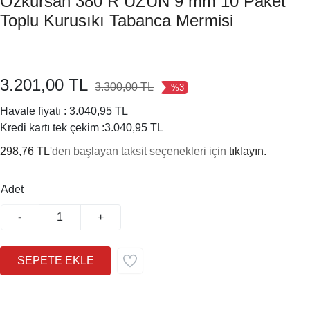
Özkursan 380 R UZUN 9 mm 10 Paket
Toplu Kurusıkı Tabanca Mermisi
3.201,00 TL
3.300,00 TL
%3
Havale fiyatı :
3.040,95 TL
Kredi kartı tek çekim :
3.040,95 TL
298,76 TL
'den başlayan taksit seçenekleri için
tıklayın.
Adet
-
+