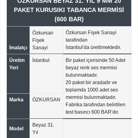
ÖZKURSAN BEYAZ 31. YIL 9 MM 20
PAKET KURUSIKI TABANCA MERMİSİ
(600 BAR)
Özkursan Fişek Sanayi
Özkursan
tarafından
Fişek
İstanbul'da
üretilmektedir.
İmalatçı
Sanayi
Üretim
İstanbul
Bir paket içerisinde 50 Adet
Yeri
beyaz renk ses mermisi
bulunmaktadır.
20 paket bir aradadır ve
toplamda 1000 adet ses
mermisi bulunmaktadır.
Marka
ÖZKURSAN
Fabrika tarafından belirtilen
test basıncı 600 BAR'dır.
Beyaz 31.
Model
Yıl