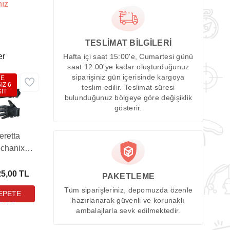
nız
TESLİMAT BİLGİLERİ
er
Hafta içi saat 15:00'e, Cumartesi günü
saat 12:00'ye kadar oluşturduğunuz
siparişiniz gün içerisinde kargoya
DE
IZ 6
teslim edilir. Teslimat süresi
İT
bulunduğunuz bölgeye göre değişiklik
gösterir.
eretta
chanix
h Eldiven
(PB-
25,00 TL
PAKETLEME
5T20330099)
Tüm siparişleriniz, depomuzda özenle
hazırlanarak güvenli ve korunaklı
ambalajlarla sevk edilmektedir.