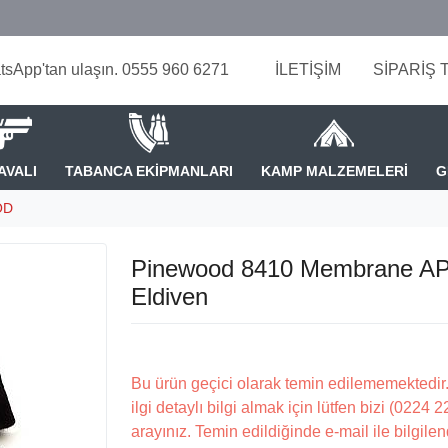
tsApp'tan ulaşın. 0555 960 6271
İLETİŞİM
SİPARİŞ 
AVALI
TABANCA EKİPMANLARI
KAMP MALZEMELERİ
G
OD
Pinewood 8410 Membrane A
Eldiven
Bu ürün geçici olarak temin edilememektedir.
ilgi detaylı bilgi almak için lütfen bizi (0224 
arayınız. Temin edildiğinde e-mail ile bilgilen