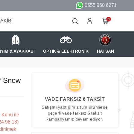
0555 960 6271
0
TAKİBİ
İYİM & AYAKKABI
OPTİK & ELEKTRONİK
HATSAN
P Snow
VADE FARKSIZ 6 TAKSİT
Satışını yaptığımız tüm ürünlerde
geçerli vade farksız 6 taksit
 Konu ile
kampanyamız devam ediyor.
224 98 18)
dirilmek