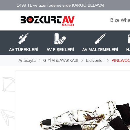
Bize Wha
AV TÜFEKLERİ
AV FİŞEKLERİ
AV MALZEMELERİ
H
Anasayfa
GİYİM & AYAKKABI
Eldivenler
PINEWO