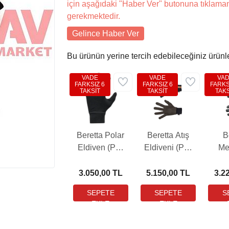
için aşağıdaki "Haber Ver" butonuna tıklama
gerekmektedir.
Gelince Haber Ver
Bu ürünün yerine tercih edebileceğiniz ürünl
VADE
VADE
VA
FARKSIZ 6
FARKSIZ 6
FARKS
TAKSİT
TAKSİT
TAKS
Beretta Polar
Beretta Atış
B
Eldiven (PB-
Eldiveni (PB-
Me
GL401T24390999)
GL371T222808AA)
Siya
3.050,00 TL
5.150,00 TL
3.2
GL01