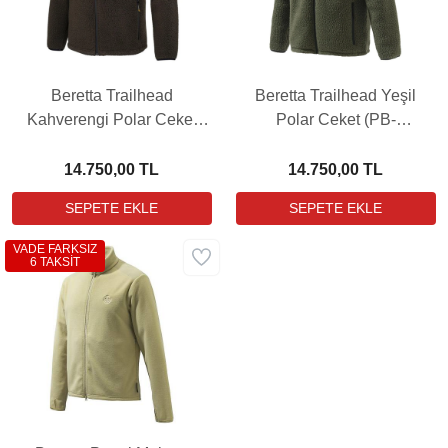
Beretta Trailhead
Beretta Trailhead Yeşil
Kahverengi Polar Ceket
Polar Ceket (PB-
(PB-P3441T196708AA)
P3441T19670715)
14.750,00 TL
14.750,00 TL
VADE FARKSIZ
6 TAKSİT