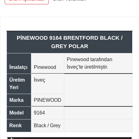
PİNEWOOD 9164 BRENTFORD BLACK /
GREY POLAR
Pinewood tarafından
İsveç'te üretilmiştir.
İmalatçı
Pinewood
Üretim
İsveç
Yeri
Marka
PINEWOOD
Model
9164
Renk
Black / Grey