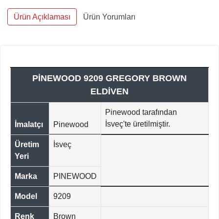
Ürün Açıklaması
Ürün Yorumları
PİNEWOOD 9209 GREGORY BROWN
ELDİVEN
Pinewood tarafından
İsveç'te üretilmiştir.
İmalatçı
Pinewood
Üretim
İsveç
Yeri
Marka
PINEWOOD
Model
9209
Renk
Brown