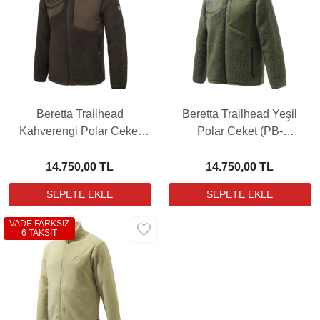
Beretta Trailhead
Beretta Trailhead Yeşil
Kahverengi Polar Ceket
Polar Ceket (PB-
(PB-P3441T196708AA)
P3441T19670715)
14.750,00 TL
14.750,00 TL
VADE FARKSIZ
6 TAKSİT