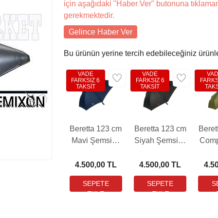
için aşağıdaki "Haber Ver" butonuna tıklama
gerekmektedir.
Gelince Haber Ver
Bu ürünün yerine tercih edebileceğiniz ürünl
VADE
VADE
VA
FARKSIZ 6
FARKSIZ 6
FARKS
TAKSİT
TAKSİT
TAKS
Beretta 123 cm
Beretta 123 cm
Beret
Mavi Şemsiye
Siyah Şemsiye
Comp
(PB-
(PB-
Şems
OM021T22230504)
OM021T22230999)
OM03
4.500,00 TL
4.500,00 TL
4.5