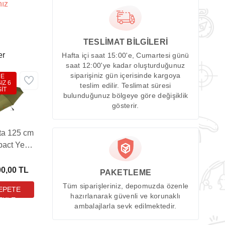
nız
TESLİMAT BİLGİLERİ
er
Hafta içi saat 15:00'e, Cumartesi günü
saat 12:00'ye kadar oluşturduğunuz
siparişiniz gün içerisinde kargoya
DE
IZ 6
teslim edilir. Teslimat süresi
İT
bulunduğunuz bölgeye göre değişiklik
gösterir.
ta 125 cm
act Yeşil
iye (PB-
1T2223071A)
00,00 TL
PAKETLEME
Tüm siparişleriniz, depomuzda özenle
hazırlanarak güvenli ve korunaklı
ambalajlarla sevk edilmektedir.