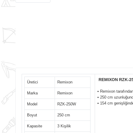
REMIXON RZK-2
Üretici
Remixon
• Remixon tarafından 
Marka
Remixon
• 250 cm uzunluğund
• 154 cm genişliğind
Model
RZK-250W
Boyut
250 cm
Kapasite
3 Kişilik