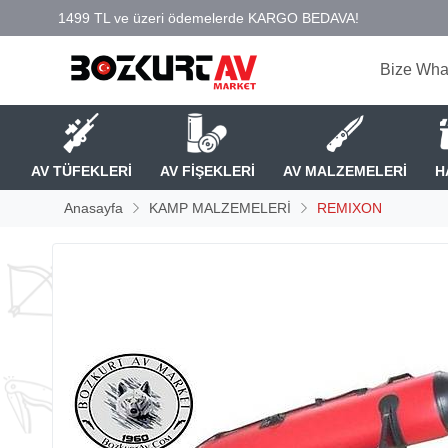
Bize Wha
AV TÜFEKLERİ
AV FİŞEKLERİ
AV MALZEMELERİ
H
Anasayfa
KAMP MALZEMELERİ
REMIXON