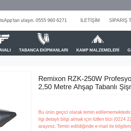
tsApp'tan ulaşın. 0555 960 6271
İLETİŞİM
SİPARİŞ 
AVALI
TABANCA EKİPMANLARI
KAMP MALZEMELERİ
G
Remixon RZK-250W Profesyo
2,50 Metre Ahşap Tabanlı Şi
Bu ürün geçici olarak temin edilememektedir.
ilgi detaylı bilgi almak için lütfen bizi (0224 
arayınız. Temin edildiğinde e-mail ile bilgilen