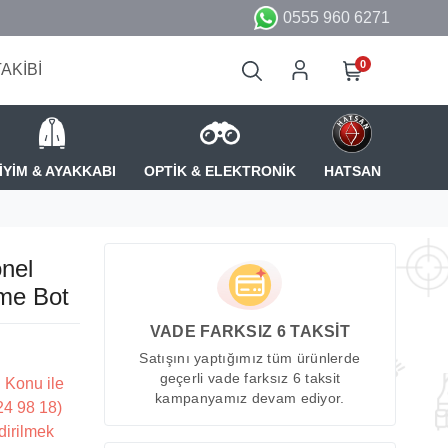
0555 960 6271
0
TAKİBİ
İYİM & AYAKKABI
OPTİK & ELEKTRONİK
HATSAN
nel
şme Bot
VADE FARKSIZ 6 TAKSİT
Satışını yaptığımız tüm ürünlerde
geçerli vade farksız 6 taksit
 Konu ile
kampanyamız devam ediyor.
224 98 18)
dirilmek