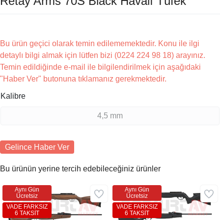
Retay Arms 70S Black Havalı Tüfek
Bu ürün geçici olarak temin edilememektedir. Konu ile ilgi
detaylı bilgi almak için lütfen bizi (0224 224 98 18) arayınız.
Temin edildiğinde e-mail ile bilgilendirilmek için aşağıdaki
"Haber Ver" butonuna tıklamanız gerekmektedir.
Kalibre
4,5 mm
Gelince Haber Ver
Bu ürünün yerine tercih edebileceğiniz ürünler
Aynı Gün
Aynı Gün
Ücretsiz
Ücretsiz
VADE FARKSIZ
VADE FARKSIZ
6 TAKSİT
6 TAKSİT