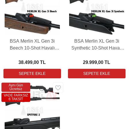
BSA Merlin XL Gen 3i
BSA Merlin XL Gen 3i
Beech 10-Shot Havalı
Synthetic 10-Shot Havalı
Tüfek (3-9X40 MIL-DOT
Tüfek (3-9X40 MIL-DOT
Dürbün Hediyeli)
Dürbün Hediyeli)
38.499,00 TL
29.999,00 TL
Aynı Gün
Ücretsiz
VADE FARKSIZ
6 TAKSİT