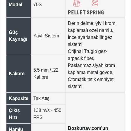
Model
70S
Derin delme, yivli krom
kaplamalı özel namlu,
Güç
Yaylı Sistem
İnce ayarlanabilir gez
Kaynağı
sistemi,
Orijinal Truglo gez-
arpacık fiber,
Paslanmaz siyah krom
5,5 mm / .22
kaplama metal gövde,
Kalibre
Kalibre
Otomatik tetik emniyet
sistemi
Kapasite
Tek Atış
Çıkış
138 m/s - 450
Hızı
FPS
Bozkurtav.com'un
Namlu