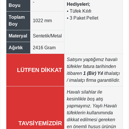
-
Hediyeleri;
Boyu
• Tüfek Kılıfı
Toplam
• 3 Paket Pellet
1022 mm
Boy
Materyal
Sentetik/Metal
Ağırlık
2416 Gram
Satışını yaptığımız havalı
tüfekler fatura tarihinden
LÜTFEN DİKKAT
itibaren
1 (Bir) Yıl
ithalatçı
/ imalatçı firma garantilidir.
Havalı silahlar ile
kesinlikle boş atış
yapmayınız. Yaylı Havalı
tüfeklerin kullanımında
dikkat edilmesi gereken
TAVSİYEMİZDİR
en önemli husus ürünün