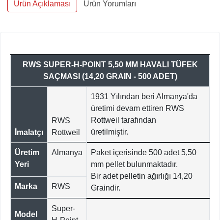
Ürün Açıklaması
Ürün Yorumları
RWS SUPER-H-POINT 5,50 MM HAVALI TÜFEK
SAÇMASI (14,20 GRAIN - 500 ADET)
1931 Yılından beri Almanya'da
üretimi devam ettiren RWS
Rottweil tarafından
RWS
üretilmiştir.
İmalatçı
Rottweil
Üretim
Almanya
Paket içerisinde 500 adet 5,50
Yeri
mm pellet bulunmaktadır.
Bir adet pelletin ağırlığı 14,20
Marka
RWS
Graindir.
Super-
Model