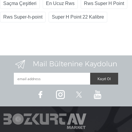
Saçma Çeşitleri
En Ucuz Rws
Rws Super H Point
Rws Super-h-point
Super H Point 22 Kalibre