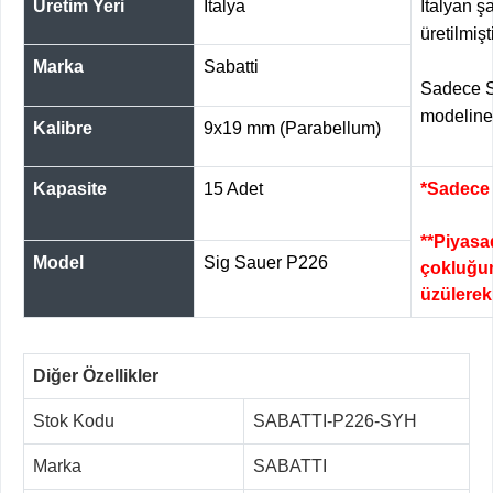
Üretim Yeri
İtalya
İtalyan şa
üretilmişti
Marka
Sabatti
Sadece S
modeline
Kalibre
9x19 mm (Parabellum)
Kapasite
15 Adet
*Sadece 
**Piyasa
Model
Sig Sauer P226
çokluğun
üzülerek 
Diğer Özellikler
Stok Kodu
SABATTI-P226-SYH
Marka
SABATTI