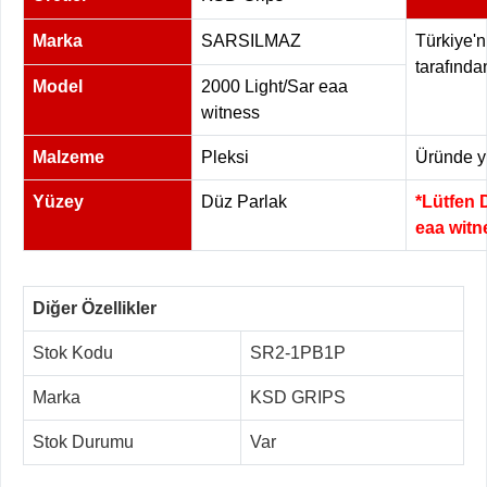
Marka
SARSILMAZ
Türkiye'n
tarafında
Model
2000 Light/Sar eaa
witness
Malzeme
Pleksi
Üründe yü
Yüzey
Düz Parlak
*Lütfen 
eaa witn
Diğer Özellikler
Stok Kodu
SR2-1PB1P
Marka
KSD GRIPS
Stok Durumu
Var