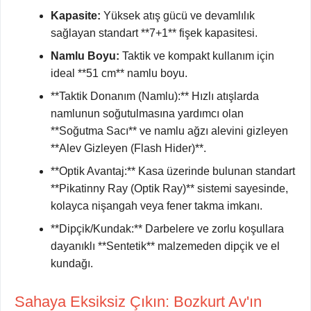
Kapasite:
Yüksek atış gücü ve devamlılık
sağlayan standart **7+1** fişek kapasitesi.
Namlu Boyu:
Taktik ve kompakt kullanım için
ideal **51 cm** namlu boyu.
**Taktik Donanım (Namlu):** Hızlı atışlarda
namlunun soğutulmasına yardımcı olan
**Soğutma Sacı** ve namlu ağzı alevini gizleyen
**Alev Gizleyen (Flash Hider)**.
**Optik Avantaj:** Kasa üzerinde bulunan standart
**Pikatinny Ray (Optik Ray)** sistemi sayesinde,
kolayca nişangah veya fener takma imkanı.
**Dipçik/Kundak:** Darbelere ve zorlu koşullara
dayanıklı **Sentetik** malzemeden dipçik ve el
kundağı.
Sahaya Eksiksiz Çıkın: Bozkurt Av'ın