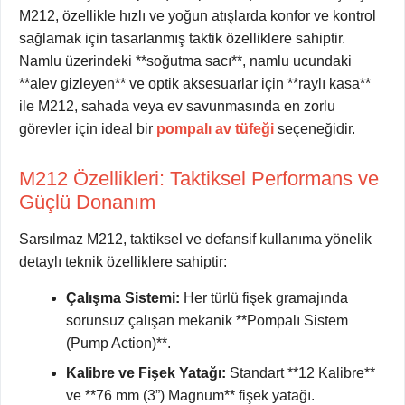
M212, özellikle hızlı ve yoğun atışlarda konfor ve kontrol
sağlamak için tasarlanmış taktik özelliklere sahiptir.
Namlu üzerindeki **soğutma sacı**, namlu ucundaki
**alev gizleyen** ve optik aksesuarlar için **raylı kasa**
ile M212, sahada veya ev savunmasında en zorlu
görevler için ideal bir
pompalı av tüfeği
seçeneğidir.
M212 Özellikleri: Taktiksel Performans ve
Güçlü Donanım
Sarsılmaz M212, taktiksel ve defansif kullanıma yönelik
detaylı teknik özelliklere sahiptir:
Çalışma Sistemi:
Her türlü fişek gramajında
sorunsuz çalışan mekanik **Pompalı Sistem
(Pump Action)**.
Kalibre ve Fişek Yatağı:
Standart **12 Kalibre**
ve **76 mm (3”) Magnum** fişek yatağı.