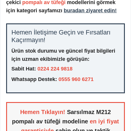
çekici
pompalı av tüfeği
modellerini görmek
için kategori sayfamızı
buradan ziyaret edin!
Hemen İletişime Geçin ve Fırsatları
Kaçırmayın!
Ürün stok durumu ve güncel fiyat bilgileri
için uzman ekibimizle görüşün:
Sabit Hat:
0224 224 9818
Whatsapp Destek:
0555 960 6271
Hemen Tıklayın!
Sarsılmaz M212
pompalı av tüfeği modeline
en iyi fiyat
garantisiyle
sahip olun ve taktik