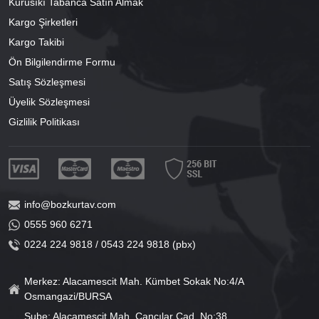
Kurusıkı Tabanca Satın Almak
Kargo Şirketleri
Kargo Takibi
Ön Bilgilendirme Formu
Satış Sözleşmesi
Üyelik Sözleşmesi
Gizlilik Politikası
info@bozkurtav.com
0555 960 6271
0224 224 9818 / 0543 224 9818 (pbx)
Merkez: Alacamescit Mah. Kümbet Sokak No:4/A
Osmangazi/BURSA
Şube: Alacamescit Mah. Çancılar Cad. No:38