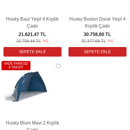
Husky Baul Yeşil 4 Kişilik
Husky Boston Dural Yeşil 4
Çadır
Kişilik Çadır
21.621,47 TL
30.758,80 TL
22.759,44 TL
%5
32.377,68 TL
%5
VADE FARKSIZ
6 TAKSİT
Husky Blum Mavi 2 Kişilik
Çadır