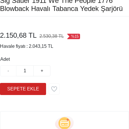
Sig Sauer 1911 We The People 1776
Blowback Havalı Tabanca Yedek Şarjörü
2.150,68 TL
2.530,38 TL
%15
Havale fiyatı :
2.043,15 TL
Adet
-
+