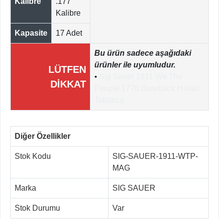
Kalibre
.177
Kalibre
Kapasite
17 Adet
Bu ürün sadece aşağıdaki
ürünler ile uyumludur.
LÜTFEN
•
Sig Sauer 1911 We The
DİKKAT
People 1776 Blowback Havalı
Tabanca
Diğer Özellikler
Stok Kodu
SIG-SAUER-1911-WTP-
MAG
Marka
SIG SAUER
Stok Durumu
Var