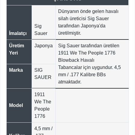
Dünyanın önde gelen havalı
silah üreticisi Sig Sauer
tarafından Japonya'da
Sig
üretilmiştir.
İmalatçı
Sauer
Üretim
Japonya
Sig Sauer tarafından üretilen
Yeri
1911 We The People 1776
Blowback Havalı
Tabancalar için uygundur. 4,5
Marka
SIG
mm / .177 Kalibre BBs
SAUER
atmaktadır.
1911
We The
Model
People
1776
4,5 mm /