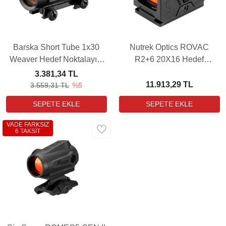
Barska Short Tube 1x30
Nutrek Optics ROVAC
Weaver Hedef Noktalayıcı
R2+6 20X16 Hedef
Red Dot Sight
Noktalayıcı Red Dot Sight
3.381,34 TL
(6 MOA)
11.913,29 TL
3.559,31 TL
%5
VADE FARKSIZ
6 TAKSİT