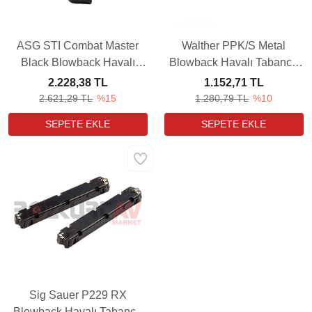
ASG STI Combat Master
Walther PPK/S Metal
Black Blowback Havalı
Blowback Havalı Tabanca
Tabanca Yedek Şarjörü
Yedek Şarjörü (3 Adet)
2.228,38 TL
1.152,71 TL
2.621,29 TL
%15
1.280,79 TL
%10
Sig Sauer P229 RX
Blowback Havalı Tabanca