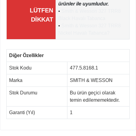
ürünler ile uyumludur.
LÜTFEN
•
Smith & Wesson 327 TRR8
Black Havalı Tabanca
DİKKAT
•
Smith & Wesson 327 TRR8
Nickel Havalı Tabanca?
Diğer Özellikler
Stok Kodu
477.5.8168.1
Marka
SMITH & WESSON
Stok Durumu
Bu ürün geçici olarak
temin edilememektedir.
Garanti (Yıl)
1