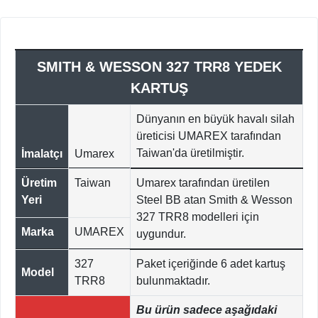
SMITH & WESSON 327 TRR8 YEDEK
KARTUŞ
Dünyanın en büyük havalı silah
üreticisi UMAREX tarafından
Taiwan'da üretilmiştir.
İmalatçı
Umarex
Üretim
Taiwan
Umarex tarafından üretilen
Yeri
Steel BB atan Smith & Wesson
327 TRR8 modelleri için
Marka
UMAREX
uygundur.
327
Paket içeriğinde 6 adet kartuş
Model
TRR8
bulunmaktadır.
Bu ürün sadece aşağıdaki