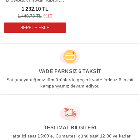
Yedek Şarjörü (2 Adet)
1.232,10 TL
1.449,73 TL
%15
VADE FARKSIZ 6 TAKSİT
Satışını yaptığımız tüm ürünlerde geçerli vade farksız 6 taksit
kampanyamız devam ediyor.
TESLİMAT BİLGİLERİ
Hafta içi saat 15:00'e, Cumartesi günü saat 12:00'ye kadar