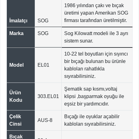
1986 yılından çakı ve bıçak
üretimi yapan Amerikan SOG
firması tarafından üretilmiştir.
İmalatçı
SOG
Marka
SOG
Sog Kilowatt modeli ile 3 ayrı
sistem sunar.
10-22 tel boyutları için sıyırıcı
bir bıçağı bulunan bu ürünle
Model
EL01
kabloları rahatlıkla
sıyırabilirsiniz.
Şematik sap kısmı,voltaj
Ürün
303.EL01
klipsi ,başparmak oyuğu ile
Kodu
eşsiz bir yardımcıdır.
Çelik
Bıçağı ile oyuklar açabilir
AUS-8
Cinsi
kabloları sıyırabilirsiniz.
Bıçak