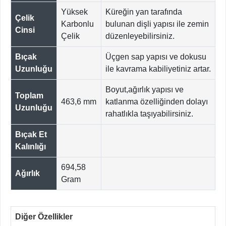
Yüksek
Küreğin yan tarafında
Çelik
Karbonlu
bulunan dişli yapısı ile zemin
Cinsi
Çelik
düzenleyebilirsiniz.
Bıçak
Üçgen sap yapısı ve dokusu
Uzunluğu
ile kavrama kabiliyetiniz artar.
Boyut,ağırlık yapısı ve
Toplam
463,6 mm
katlanma özelliğinden dolayı
Uzunluğu
rahatlıkla taşıyabilirsiniz.
Bıçak Et
Kalınlığı
694,58
Ağırlık
Gram
Diğer Özellikler