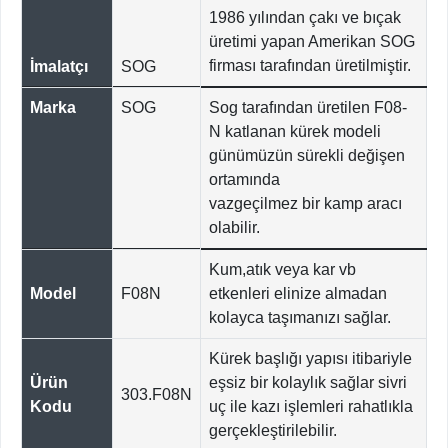
1986 yılından çakı ve bıçak
üretimi yapan Amerikan SOG
firması tarafından üretilmiştir.
İmalatçı
SOG
Marka
SOG
Sog tarafından üretilen F08-
N katlanan kürek modeli
günümüzün sürekli değişen
ortamında
vazgeçilmez bir kamp aracı
olabilir.
Kum,atık veya kar vb
Model
F08N
etkenleri elinize almadan
kolayca taşımanızı sağlar.
Kürek başlığı yapısı itibariyle
Ürün
eşsiz bir kolaylık sağlar sivri
303.F08N
Kodu
uç ile kazı işlemleri rahatlıkla
gerçekleştirilebilir.