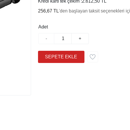
Kredi kartı tek çekim :
2.612,50 TL
256,67 TL
'den başlayan taksit seçenekleri iç
Adet
-
+