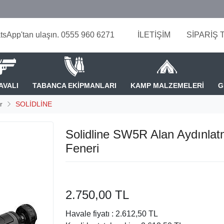
tsApp'tan ulaşın. 0555 960 6271
İLETİŞİM
SİPARİŞ 
AVALI
TABANCA EKİPMANLARI
KAMP MALZEMELERİ
G
r
SOLİDLİNE
Solidline SW5R Alan Aydınla
Feneri
2.750,00 TL
Havale fiyatı :
2.612,50 TL