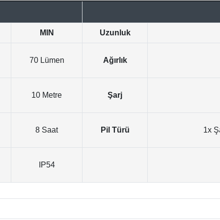
MIN
Uzunluk
70 Lümen
Ağırlık
10 Metre
Şarj
8 Saat
Pil Türü
1x Şa
IP54