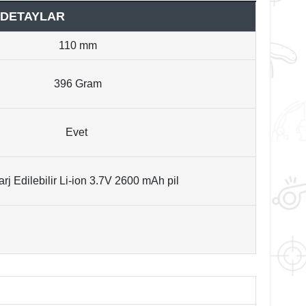
DETAYLAR
110 mm
396 Gram
Evet
rj Edilebilir Li-ion 3.7V 2600 mAh pil