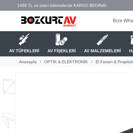
Bize Wha
AV TÜFEKLERİ
AV FİŞEKLERİ
AV MALZEMELERİ
H
Anasayfa
OPTİK & ELEKTRONİK
El Feneri & Projektö