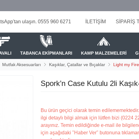
tsApp'tan ulaşın. 0555 960 6271
İLETİŞİM
SİPARİŞ 
AVALI
TABANCA EKİPMANLARI
KAMP MALZEMELERİ
G
Mutfak Aksesuarları
Kaşıklar, Çatallar ve Bıçaklar
Light my Fire
Spork’n Case Kutulu 2li Kaşık
Bu ürün geçici olarak temin edilememektedir.
ilgi detaylı bilgi almak için lütfen bizi (0224 
arayınız. Temin edildiğinde e-mail ile bilgilen
için aşağıdaki "Haber Ver" butonuna tıklama