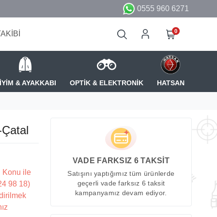
0555 960 6271
0
TAKİBİ
İYİM & AYAKKABI
OPTİK & ELEKTRONİK
HATSAN
-Çatal
VADE FARKSIZ 6 TAKSİT
 Konu ile
Satışını yaptığımız tüm ürünlerde
224 98 18)
geçerli vade farksız 6 taksit
kampanyamız devam ediyor.
dirilmek
nız