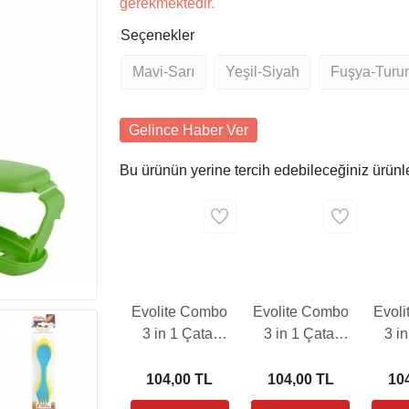
gerekmektedir.
Seçenekler
Mavi-Sarı
Yeşil-Siyah
Fuşya-Turu
Gelince Haber Ver
Bu ürünün yerine tercih edebileceğiniz ürünl
Evolite Combo
Evolite Combo
Evol
3 in 1 Çatal
3 in 1 Çatal
3 i
Kaşık Set
Kaşık Set
Ka
(SARI)
(MAVİ)
(TU
104,00 TL
104,00 TL
10