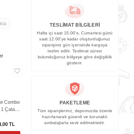
ncu
TESLİMAT BİLGİLERİ
Hafta içi saat 15:00'e, Cumartesi günü
saat 12:00'ye kadar oluşturduğunuz
siparişiniz gün içerisinde kargoya
teslim edilir. Teslimat süresi
er
bulunduğunuz bölgeye göre değişiklik
gösterir.
ite Combo
PAKETLEME
n 1 Çatal
Tüm siparişleriniz, depomuzda özenle
şık Set
hazırlanarak güvenli ve korunaklı
ambalajlarla sevk edilmektedir.
RUNCU)
4,00 TL