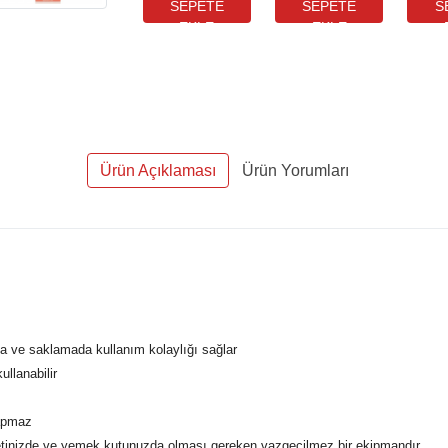
Ürün Açıklaması
Ürün Yorumları
a ve saklamada kullanım kolaylığı sağlar
ullanabilir
yapmaz
epetinizde ve yemek kutunuzda olması gereken vazgeçilmez bir ekipmandır