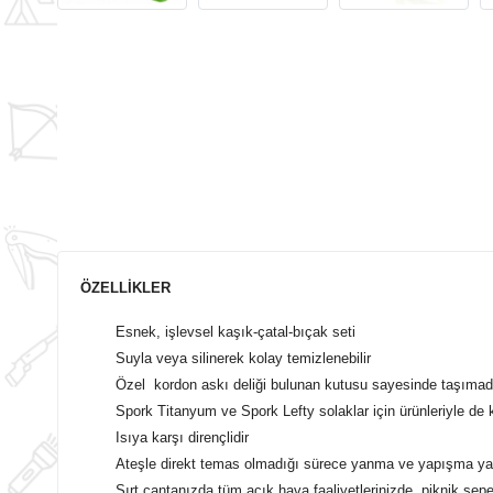
ÖZELLİKLER
Esnek, işlevsel kaşık-çatal-bıçak seti
Suyla veya silinerek kolay temizlenebilir
Özel kordon askı deliği bulunan kutusu sayesinde taşımad
Spork Titanyum ve Spork Lefty solaklar için ürünleriyle de k
Isıya karşı dirençlidir
Ateşle direkt temas olmadığı sürece yanma ve yapışma 
Sırt çantanızda,tüm açık hava faaliyetlerinizde, piknik s