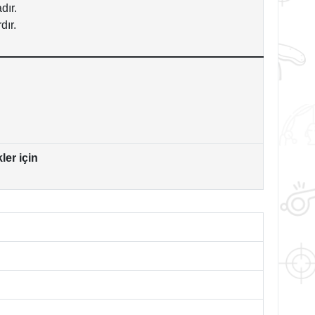
dır.
dır.
er için