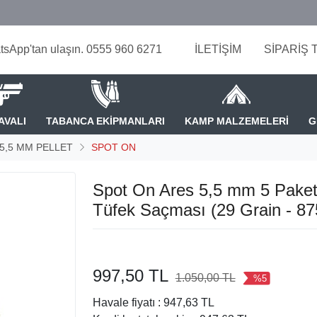
tsApp'tan ulaşın. 0555 960 6271
İLETİŞİM
SİPARİŞ 
AVALI
TABANCA EKİPMANLARI
KAMP MALZEMELERİ
G
 5,5 MM PELLET
SPOT ON
Spot On Ares 5,5 mm 5 Paket
Tüfek Saçması (29 Grain - 87
997,50 TL
1.050,00 TL
%5
Havale fiyatı :
947,63 TL