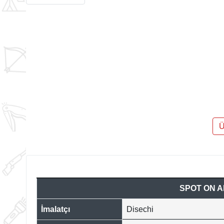
Ü
SPOT ON A
İmalatçı
Disechi