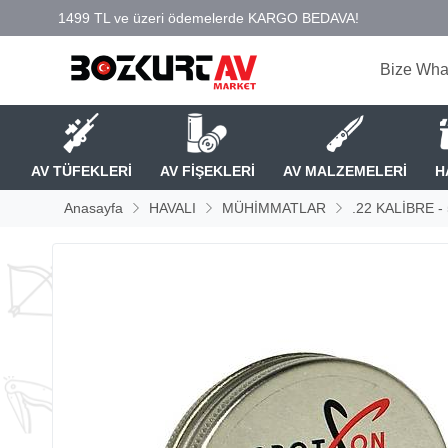
Bize Wha
AV TÜFEKLERİ
AV FİŞEKLERİ
AV MALZEMELERİ
H
Anasayfa
HAVALI
MÜHİMMATLAR
.22 KALİBRE -