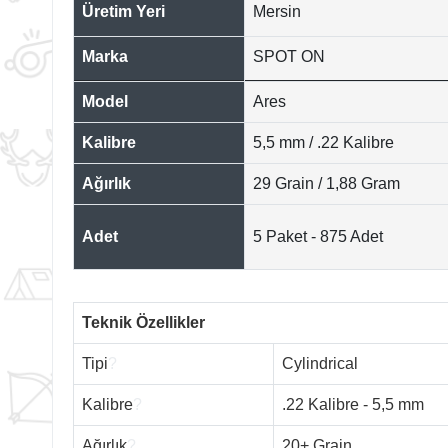
Üretim Yeri
Mersin
Marka
SPOT ON
Model
Ares
Kalibre
5,5 mm / .22 Kalibre
Ağırlık
29 Grain / 1,88 Gram
Adet
5 Paket - 875 Adet
Teknik Özellikler
Tipi
?
Cylindrical
Kalibre
?
.22 Kalibre - 5,5 mm
Ağırlık
?
20+ Grain