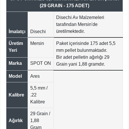
(29 GRAIN - 175 ADET)
Disechi Av Malzemeleri
tarafından Mersin'de
üretilmektedir.
İmalatçı
Disechi
Üretim
Mersin
Paket içerisinde 175 adet 5,5
Yeri
mm pellet bulunmaktadır.
Bir adet pelletin ağırlığı 29
Marka
SPOT ON
Grain yani 1,88 gramdır.
Model
Ares
5,5 mm /
Kalibre
.22
Kalibre
29 Grain /
Ağırlık
1,88
Gram