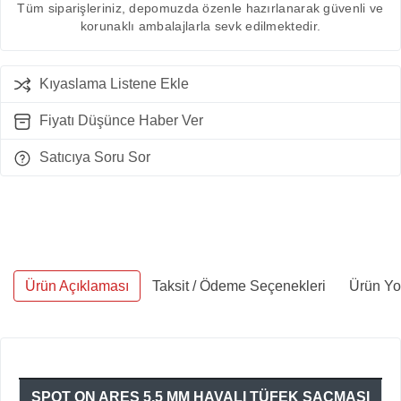
Tüm siparişleriniz, depomuzda özenle hazırlanarak güvenli ve
korunaklı ambalajlarla sevk edilmektedir.
Kıyaslama Listene Ekle
Fiyatı Düşünce Haber Ver
Satıcıya Soru Sor
Ürün Açıklaması
Taksit / Ödeme Seçenekleri
Ürün Yo
SPOT ON ARES 5,5 MM HAVALI TÜFEK SAÇMASI