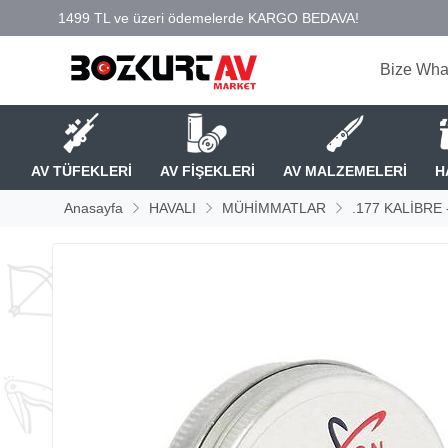
Bize Wha
AV TÜFEKLERİ
AV FİŞEKLERİ
AV MALZEMELERİ
H
Anasayfa
HAVALI
MÜHİMMATLAR
.177 KALİBRE