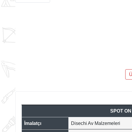
Ü
SPOT ON 
İmalatçı
Disechi Av Malzemeleri