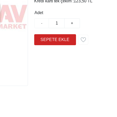
Kredi kartı tek çekim :
123,50 TL
Adet
-
+