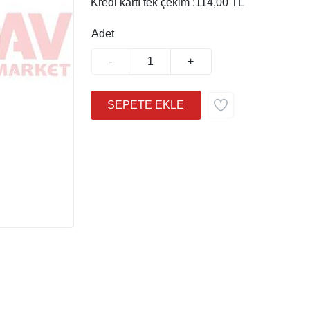
Kredi kartı tek çekim :
114,00 TL
Adet
-
+