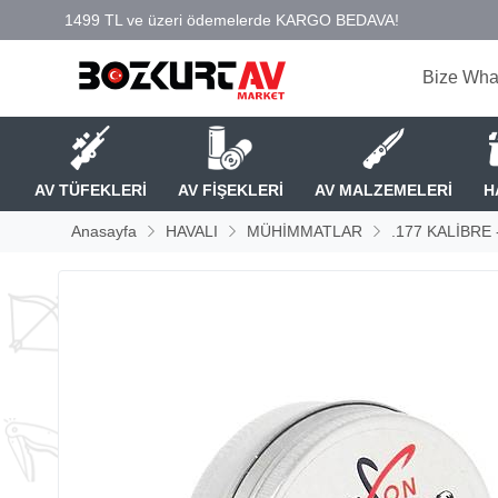
Bize Wha
AV TÜFEKLERİ
AV FİŞEKLERİ
AV MALZEMELERİ
H
Anasayfa
HAVALI
MÜHİMMATLAR
.177 KALİBRE