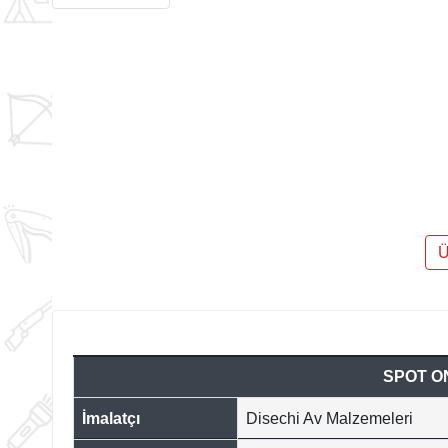
Ü
SPOT ON
İmalatçı
Disechi Av Malzemeleri