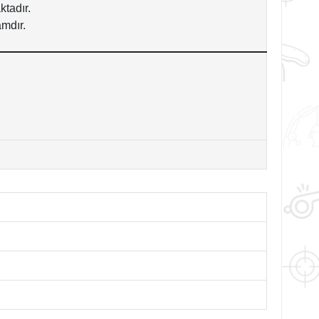
tadır.
amdır.