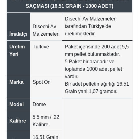
SAÇMASI (16,51 GRAIN - 1000 ADET)
Disechi Av Malzemeleri
tarafından Türkiye'de
Disechi Av
üretilmektedir.
İmalatçı
Malzemeleri
Üretim
Türkiye
Paket içerisinde 200 adet 5,5
Yeri
mm pellet bulunmaktadır.
5 Paket bir aradadır ve
toplamda 1000 adet pellet
vardır.
Marka
Spot On
Bir adet pelletin ağırlığı 16,51
Grain yani 1,07 gramdır.
Model
Dome
5,5 mm / .22
Kalibre
Kalibre
16,51 Grain