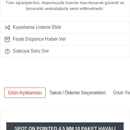
Tüm siparişleriniz, depomuzda özenle hazırlanarak güvenli ve
korunaklı ambalajlarla sevk edilmektedir.
Kıyaslama Listene Ekle
Fiyatı Düşünce Haber Ver
Satıcıya Soru Sor
Ürün Açıklaması
Taksit / Ödeme Seçenekleri
Ürün Yo
SPOT ON POINTED 4,5 MM 10 PAKET HAVALI