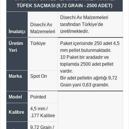
TÜFEK SAÇMASI (9,72 GRAIN - 2500 ADET)
Disechi Av Malzemeleri
tarafından Türkiye'de
Disechi Av
üretilmektedir.
İmalatçı
Malzemeleri
Üretim
Türkiye
Paket içerisinde 250 adet 4,5
Yeri
mm pellet bulunmaktadır.
10 Paket bir aradadır ve
toplamda 2500 adet pellet
vardır.
Marka
Spot On
Bir adet pelletin ağırlığı 9,72
Grain yani 0,63 gramdır.
Model
Pointed
4,5 mm /
Kalibre
.177 Kalibre
9,72 Grain /