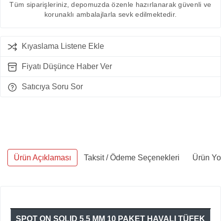
Tüm siparişleriniz, depomuzda özenle hazırlanarak güvenli ve
korunaklı ambalajlarla sevk edilmektedir.
Kıyaslama Listene Ekle
Fiyatı Düşünce Haber Ver
Satıcıya Soru Sor
Ürün Açıklaması
Taksit / Ödeme Seçenekleri
Ürün Yo
SPOT ON SOLID 5,5 MM 10 PAKET HAVALI TÜFEK