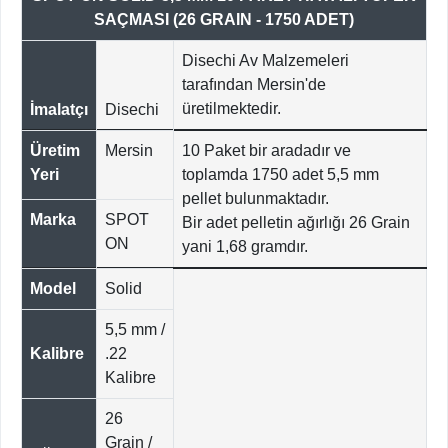
SAÇMASI (26 GRAIN - 1750 ADET)
Disechi Av Malzemeleri
tarafından Mersin'de
üretilmektedir.
İmalatçı
Disechi
Üretim
Mersin
10 Paket bir aradadır ve
Yeri
toplamda 1750 adet 5,5 mm
pellet bulunmaktadır.
Marka
SPOT
Bir adet pelletin ağırlığı 26 Grain
ON
yani 1,68 gramdır.
Model
Solid
5,5 mm /
Kalibre
.22
Kalibre
26
Grain /