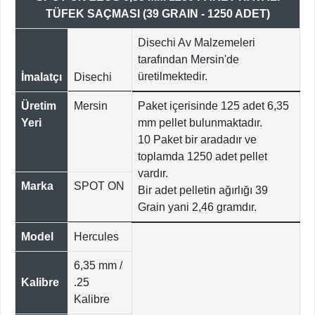
TÜFEK SAÇMASI (39 GRAIN - 1250 ADET)
Disechi Av Malzemeleri
tarafından Mersin'de
üretilmektedir.
İmalatçı
Disechi
Üretim
Mersin
Paket içerisinde 125 adet 6,35
Yeri
mm pellet bulunmaktadır.
10 Paket bir aradadır ve
toplamda 1250 adet pellet
vardır.
Marka
SPOT ON
Bir adet pelletin ağırlığı 39
Grain yani 2,46 gramdır.
Model
Hercules
6,35 mm /
Kalibre
.25
Kalibre