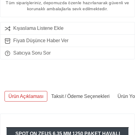
Tüm siparişleriniz, depomuzda özenle hazırlanarak güvenli ve
korunaklı ambalajlarla sevk edilmektedir.
Kıyaslama Listene Ekle
Fiyatı Düşünce Haber Ver
Satıcıya Soru Sor
Ürün Açıklaması
Taksit / Ödeme Seçenekleri
Ürün Yo
SPOT ON ZEUS 6,35 MM 1250 PAKET HAVALI