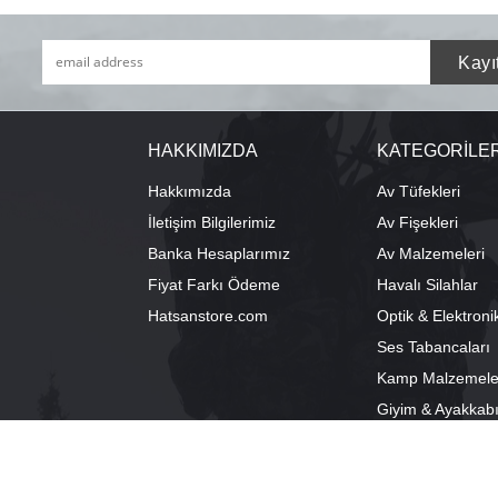
HAKKIMIZDA
KATEGORİLE
Hakkımızda
Av Tüfekleri
İletişim Bilgilerimiz
Av Fişekleri
Banka Hesaplarımız
Av Malzemeleri
Fiyat Farkı Ödeme
Havalı Silahlar
Hatsanstore.com
Optik & Elektroni
Ses Tabancaları
Kamp Malzemele
Giyim & Ayakkab
info@bozkurtav.com
Merkez: Ala