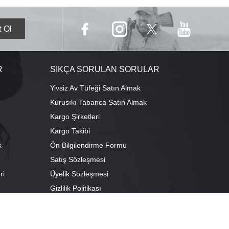
R
SIKÇA SORULAN SORULAR
Yivsiz Av Tüfeği Satın Almak
Kurusıkı Tabanca Satın Almak
Kargo Şirketleri
Kargo Takibi
k
Ön Bilgilendirme Formu
Satış Sözleşmesi
ri
Üyelik Sözleşmesi
ı
Gizlilik Politikası
camescit Mah. Kümbet Sokak No:4/A Osmangazi/BURSA