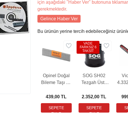
için aşağıdaki "Haber Ver" butonuna tıklama
gerekmektedir.
Gelince Haber Ver
Bu ürünün yerine tercih edebileceğiniz ürünl
VADE
FARKSIZ 6
TAKSİT
Opinel Doğal
SOG SH02
Vic
Bileme Taşı 10
Tezgah Üstü
4.33
Cm (OP-
Bıçak Bileyici
002567)
439,00 TL
2.352,00 TL
99