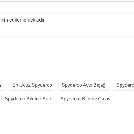
temin edilememektedir.
si
En Ucuz Spyderco
Spyderco Avcı Bıçağı
Spyderc
Spyderco Bileme Seti
Spyderco Bileme Çakısı