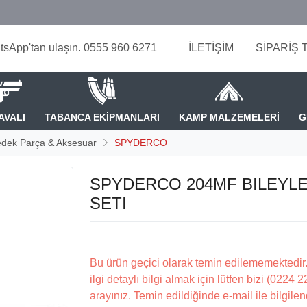
tsApp'tan ulaşın. 0555 960 6271
İLETİŞİM
SİPARİŞ 
AVALI
TABANCA EKİPMANLARI
KAMP MALZEMELERİ
G
edek Parça & Aksesuar
SPYDERCO
SPYDERCO 204MF BILEYL
SETI
Bu ürün geçici olarak temin edilememektedir.
ilgi detaylı bilgi almak için lütfen bizi (0224 
arayınız. Temin edildiğinde e-mail ile bilgilen