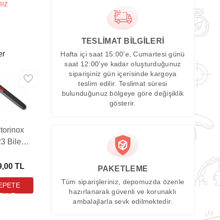
nız
TESLİMAT BİLGİLERİ
er
Hafta içi saat 15:00'e, Cumartesi günü
saat 12:00'ye kadar oluşturduğunuz
siparişiniz gün içerisinde kargoya
teslim edilir. Teslimat süresi
bulunduğunuz bölgeye göre değişiklik
gösterir.
torinox
23 Bileme
Aleti
9,00 TL
PAKETLEME
Tüm siparişleriniz, depomuzda özenle
hazırlanarak güvenli ve korunaklı
ambalajlarla sevk edilmektedir.