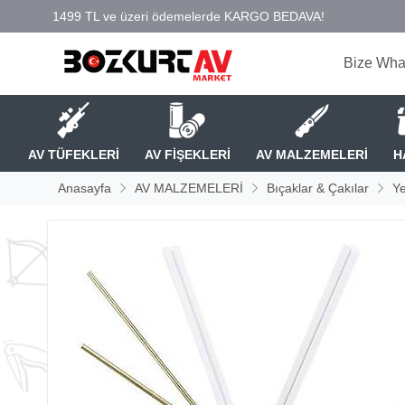
Bize Wha
AV TÜFEKLERİ
AV FİŞEKLERİ
AV MALZEMELERİ
H
Anasayfa
AV MALZEMELERİ
Bıçaklar & Çakılar
Y