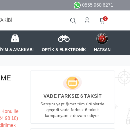
0555 960 6271
0
TAKİBİ
İYİM & AYAKKABI
OPTİK & ELEKTRONİK
HATSAN
EME
VADE FARKSIZ 6 TAKSİT
Satışını yaptığımız tüm ürünlerde
geçerli vade farksız 6 taksit
 Konu ile
kampanyamız devam ediyor.
224 98 18)
dirilmek