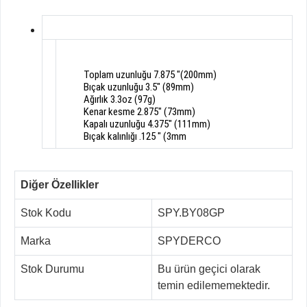
Toplam uzunluğu
7.875
"
(
200mm)
Bıçak
uzunluğu
3.5"
(
89mm)
Ağırlık
3.3oz
(
97g
)
Ke
nar
kesme
2.875
"
(
73mm
)
Kapalı uzunluğu
4.375
"
(
111mm
)
Bıçak
kalınlığı
.125
"
(3mm
Diğer Özellikler
Stok Kodu
SPY.BY08GP
Marka
SPYDERCO
Stok Durumu
Bu ürün geçici olarak
temin edilememektedir.