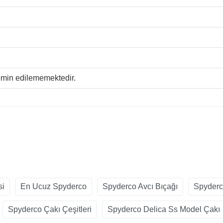
temin edilememektedir.
si
En Ucuz Spyderco
Spyderco Avcı Bıçağı
Spyderc
Spyderco Çakı Çeşitleri
Spyderco Delica Ss Model Çakı