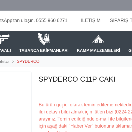
tsApp'tan ulaşın. 0555 960 6271
İLETİŞİM
SİPARİŞ 
AVALI
TABANCA EKİPMANLARI
KAMP MALZEMELERİ
G
kılar
SPYDERCO
SPYDERCO C11P CAKI
Bu ürün geçici olarak temin edilememektedir.
ilgi detaylı bilgi almak için lütfen bizi (0224 
arayınız. Temin edildiğinde e-mail ile bilgilen
için aşağıdaki "Haber Ver" butonuna tıklama