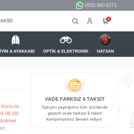
0555 960 6271
0
TAKİBİ
İYİM & AYAKKABI
OPTİK & ELEKTRONİK
HATSAN
VADE FARKSIZ 6 TAKSİT
 Konu ile
Satışını yaptığımız tüm ürünlerde
224 98 18)
geçerli vade farksız 6 taksit
kampanyamız devam ediyor.
dirilmek
nız