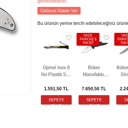
gerekmektedir.
Gelince Haber Ver
Bu ürünün yerine tercih edebileceğiniz ürünl
VADE
VA
FARKSIZ 6
FARKS
TAKSİT
TAKS
Opinel Inox 8
Böker
Böke
No Plastik Sap
Manufaktur
Sh
Yeşil Çakı
DTK Çakı
(001578)
1.551,50 TL
7.650,50 TL
2.2