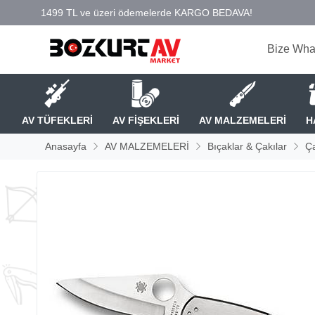
Bize Wha
AV TÜFEKLERİ
AV FİŞEKLERİ
AV MALZEMELERİ
H
Anasayfa
AV MALZEMELERİ
Bıçaklar & Çakılar
Ça