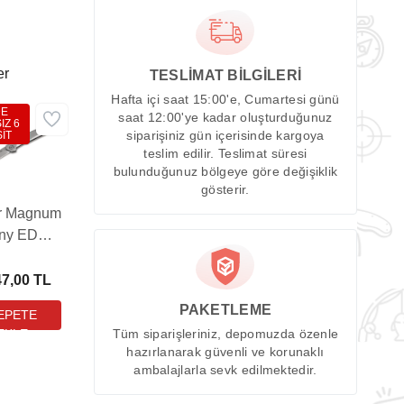
er
TESLİMAT BİLGİLERİ
Hafta içi saat 15:00'e, Cumartesi günü
DE
saat 12:00'ye kadar oluşturduğunuz
IZ 6
İT
siparişiniz gün içerisinde kargoya
teslim edilir. Teslimat süresi
bulunduğunuz bölgeye göre değişiklik
gösterir.
r Magnum
iny EDC
Çakı
47,00 TL
PAKETLEME
Tüm siparişleriniz, depomuzda özenle
hazırlanarak güvenli ve korunaklı
ambalajlarla sevk edilmektedir.