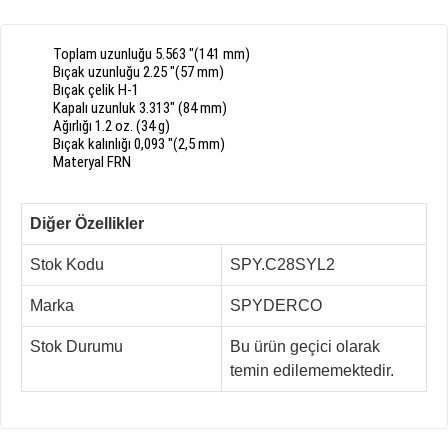
Toplam uzunluğu
5.563
"
(
141
mm
)
Bıçak uzunluğu
2.25
"
(
57
mm
)
Bıçak
çelik H
-
1
Kapalı uzunluk
3.313"
(
84
mm
)
Ağırlığı
1.2
oz
.
(34 g)
Bıçak
kalınlığı
0,093
"
(
2,5
mm
)
Materyal
FRN
Diğer Özellikler
Stok Kodu
SPY.C28SYL2
Marka
SPYDERCO
Stok Durumu
Bu ürün geçici olarak
temin edilememektedir.