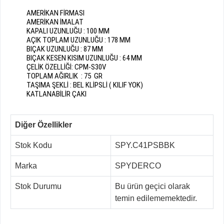
AMERİKAN FİRMASI
AMERİKAN İMALAT
KAPALI UZUNLUĞU : 100 MM
AÇIK TOPLAM UZUNLUĞU : 178 MM
BIÇAK UZUNLUĞU : 87 MM
BIÇAK KESEN KISIM UZUNLUĞU : 64 MM
ÇELİK ÖZELLİĞİ: CPM-S30V
TOPLAM AĞIRLIK : 75 GR
TAŞIMA ŞEKLİ : BEL KLİPSLİ ( KILIF YOK)
KATLANABİLİR ÇAKI
Diğer Özellikler
Stok Kodu
SPY.C41PSBBK
Marka
SPYDERCO
Stok Durumu
Bu ürün geçici olarak
temin edilememektedir.