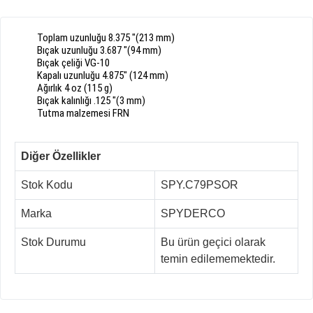
Toplam uzunluğu
8.375
"
(
213
mm
)
Bıçak uzunluğu
3.687
"
(
94
mm
)
Bıçak
çeliği
VG
-
10
Kapalı uzunluğu
4.875
"
(
124
mm
)
A
ğırlık
4
oz
(
115
g
)
Bıçak
kalınlığı
.125
"
(
3
mm
)
Tutma malzeme
si
FRN
Diğer Özellikler
Stok Kodu
SPY.C79PSOR
Marka
SPYDERCO
Stok Durumu
Bu ürün geçici olarak
temin edilememektedir.