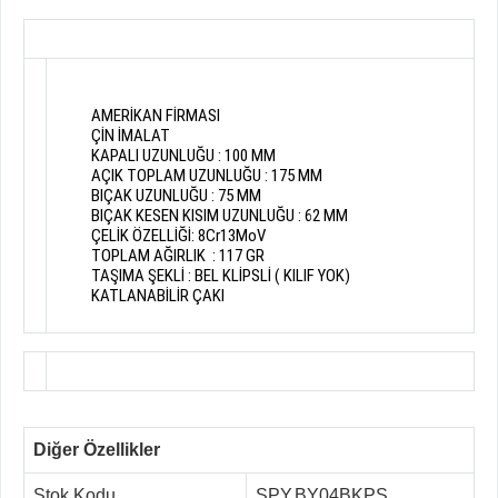
AMERİKAN FİRMASI
ÇİN İMALAT
KAPALI UZUNLUĞU : 100 MM
AÇIK TOPLAM UZUNLUĞU : 175 MM
BIÇAK UZUNLUĞU : 75 MM
BIÇAK KESEN KISIM UZUNLUĞU : 62 MM
ÇELİK ÖZELLİĞİ: 8Cr13MoV
TOPLAM AĞIRLIK : 117 GR
TAŞIMA ŞEKLİ : BEL KLİPSLİ ( KILIF YOK)
KATLANABİLİR ÇAKI
Diğer Özellikler
Stok Kodu
SPY.BY04BKPS