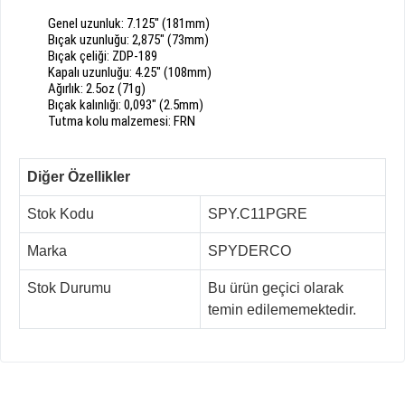
Genel uzunluk: 7.125" (181mm)
Bıçak uzunluğu: 2,875" (73mm)
Bıçak çeliği: ZDP-189
Kapalı uzunluğu: 4.25" (108mm)
Ağırlık: 2.5oz (71g)
Bıçak kalınlığı: 0,093" (2.5mm)
Tutma kolu malzemesi: FRN
Diğer Özellikler
Stok Kodu
SPY.C11PGRE
Marka
SPYDERCO
Stok Durumu
Bu ürün geçici olarak
temin edilememektedir.