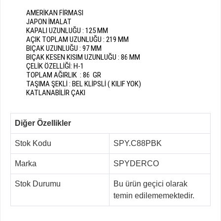
AMERİKAN FİRMASI
JAPON İMALAT
KAPALI UZUNLUĞU : 125 MM
AÇIK TOPLAM UZUNLUĞU : 219 MM
BIÇAK UZUNLUĞU : 97 MM
BIÇAK KESEN KISIM UZUNLUĞU : 86 MM
ÇELİK ÖZELLİĞİ: H-1
TOPLAM AĞIRLIK : 86 GR
TAŞIMA ŞEKLİ : BEL KLİPSLİ ( KILIF YOK)
KATLANABİLİR ÇAKI
Diğer Özellikler
Stok Kodu
SPY.C88PBK
Marka
SPYDERCO
Stok Durumu
Bu ürün geçici olarak
temin edilememektedir.