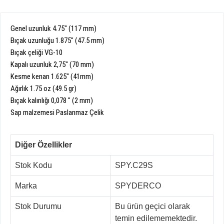
Genel uzunluk
4.75
"
(
117
mm)
Bıçak
uzunluğu
1.875
"
(47.5
mm)
Bıçak
çeliği
VG
-
10
Kapalı uzunluk
2,75"
(
70
mm)
Kesme kenarı
1.625
"
(
41mm
)
Ağırlık
1.75
oz
(
49.5
gr)
Bıçak
kalınlığı
0,078
"
(
2
mm)
Sap
malzemesi Paslanmaz Çelik
Diğer Özellikler
Stok Kodu
SPY.C29S
Marka
SPYDERCO
Stok Durumu
Bu ürün geçici olarak
temin edilememektedir.