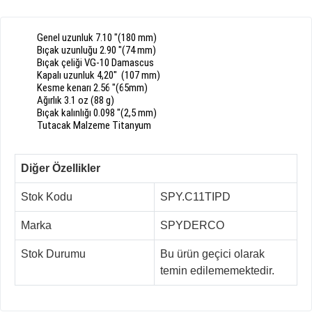
Genel uzunluk
7.10
"
(
180
mm)
Bıçak
uzunluğu
2.90
"
(
74
mm)
Bıçak
çeliği
VG
-
10
Damascus
Kapalı uzunluk
4,20"
(
107
mm)
Kesme kenarı
2.56
"
(
65mm
)
Ağırlık
3.1
oz
(
88
g)
Bıçak
kalınlığı
0.098
"
(2,5 mm)
Tutacak Malzeme
Titanyum
Diğer Özellikler
Stok Kodu
SPY.C11TIPD
Marka
SPYDERCO
Stok Durumu
Bu ürün geçici olarak
temin edilememektedir.