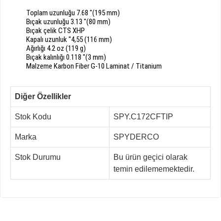
Toplam uzunluğu
7.68
"
(
195
mm
)
Bıçak uzunluğu
3.13
"
(
80
mm
)
Bıçak
çelik
CTS
XHP
Kapalı uzunluk
"
4,55
(
116
mm
)
A
ğırlığı
4.2
oz
(
119
g
)
Bıçak
kalınlığı
0.118
"
(
3
mm
)
Malzeme Karbon
Fiber
G
-
10
Laminat
/
Titanium
Diğer Özellikler
Stok Kodu
SPY.C172CFTIP
Marka
SPYDERCO
Stok Durumu
Bu ürün geçici olarak
temin edilememektedir.